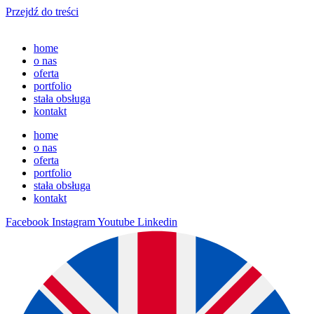
Przejdź do treści
home
o nas
oferta
portfolio
stała obsługa
kontakt
home
o nas
oferta
portfolio
stała obsługa
kontakt
Facebook
Instagram
Youtube
Linkedin